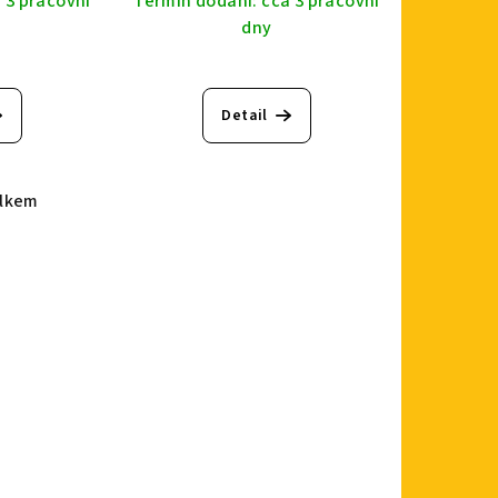
 3 pracovní
Termín dodání: cca 3 pracovní
dny
Detail
elkem