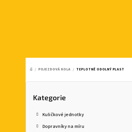
Přejít
na
obsah
/
POJEZDOVÁ KOLA
/
TEPLOTNĚ ODOLNÝ PLAST
DOMŮ
P
o
Kategorie
Přeskočit
kategorie
s
Kuličkové jednotky
t
Dopravníky na míru
r