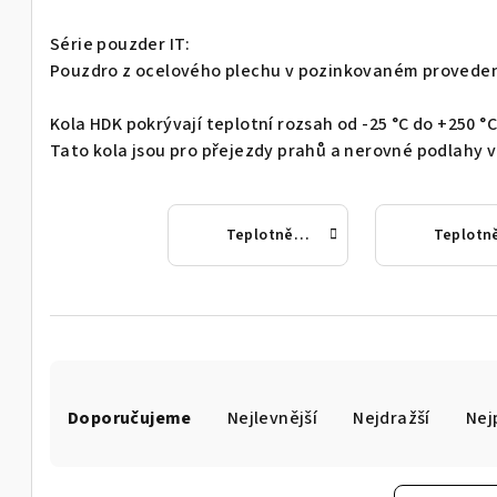
Série pouzder IT:
Pouzdro z ocelového plechu v pozinkovaném proveden
Kola HDK pokrývají teplotní rozsah od -25 °C do +250 °C
Tato kola jsou pro přejezdy prahů a nerovné podlahy
Teplotně odolný plast s otočnou vidlicí
Ř
Doporučujeme
Nejlevnější
Nejdražší
Nej
a
z