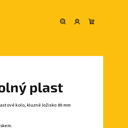
Hledat
Přihlášení
Nákupní
košík
olný plast
lastové kolo, kluzné ložisko 80 mm
iskem.