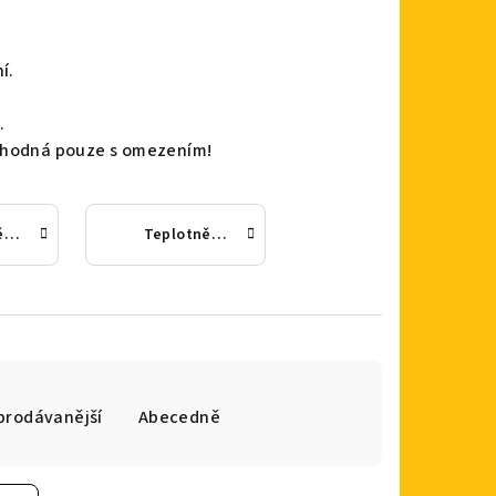
í.
.
 vhodná pouze s omezením!
Teplotně odolný plast s otočnou vidlicí a dvojitou brzdou
Teplotně odolný plast s pevnou vidlicí
prodávanější
Abecedně