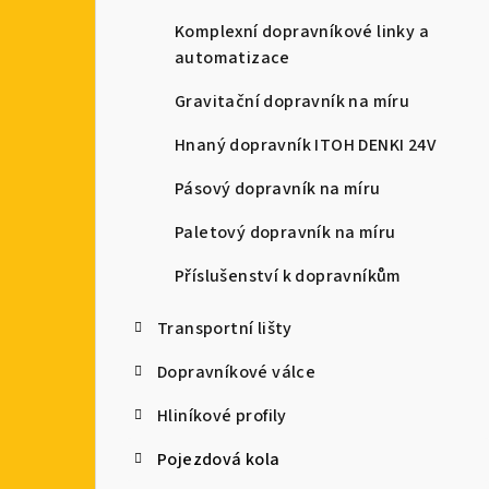
a
Komplexní dopravníkové linky a
automatizace
n
Gravitační dopravník na míru
n
Hnaný dopravník ITOH DENKI 24V
í
Pásový dopravník na míru
p
Paletový dopravník na míru
a
Příslušenství k dopravníkům
n
e
Transportní lišty
l
Dopravníkové válce
Hliníkové profily
Pojezdová kola