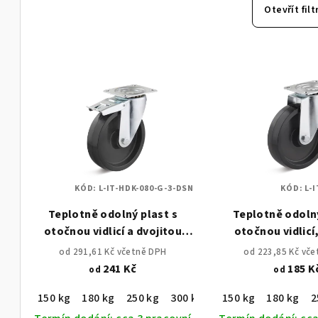
e
Otevřít filt
n
V
í
ý
p
p
r
i
o
s
d
KÓD:
L-IT-HDK-080-G-3-DSN
KÓD:
L-
p
u
Teplotně odolný plast s
Teplotně odolný
r
k
otočnou vidlicí a dvojitou
otočnou vidlicí
o
brzdou, upínání montážní
montážní d
t
od 291,61 Kč včetně DPH
od 223,85 Kč vč
deskou
241 Kč
185 K
od
od
d
ů
150 kg
180 kg
250 kg
300 kg
160 kg
150 kg
180 kg
2
u