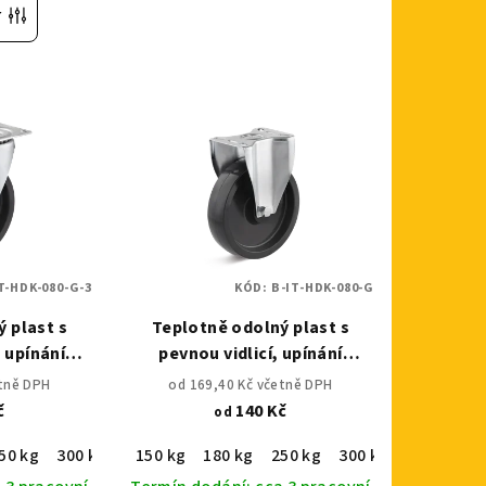
r
IT-HDK-080-G-3
KÓD:
B-IT-HDK-080-G
 plast s
Teplotně odolný plast s
, upínání
pevnou vidlicí, upínání
eskou
montážní deskou
etně DPH
od 169,40 Kč včetně DPH
č
140 Kč
od
50 kg
300 kg
150 kg
180 kg
250 kg
300 kg
110 kg