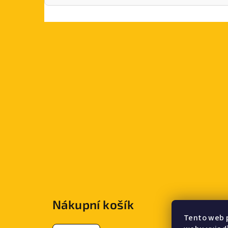
Z
á
Nákupní košík
p
Tento web 