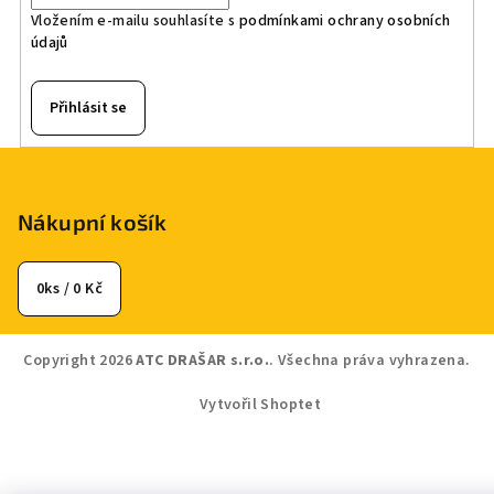
Vložením e-mailu souhlasíte s
podmínkami ochrany osobních
údajů
Přihlásit se
Z
á
p
Nákupní košík
a
t
0
ks /
0 Kč
í
Copyright 2026
ATC DRAŠAR s.r.o.
. Všechna práva vyhrazena.
Vytvořil Shoptet