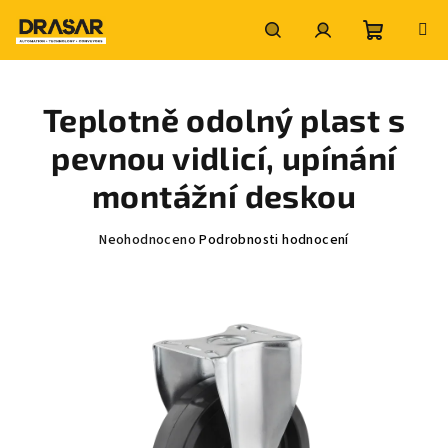
Přejít
na
obsah
Nákupní
Hledat
Přihlášení
Teplotně odolný plast s
košík
pevnou vidlicí, upínání
montážní deskou
Průměrné
Neohodnoceno
Podrobnosti hodnocení
hodnocení
produktu
je
0,0
z
5
hvězdiček.