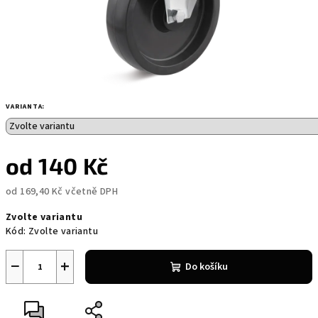
VARIANTA:
od
140 Kč
od
169,40 Kč
včetně DPH
Měrná
Zvolte variantu
cena:
Kód:
Zvolte variantu
−
+
Do košíku