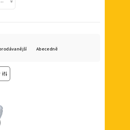
ast ECO s kluzným ložiskem, upínání středovým šroubem
prodávanější
Abecedně
r