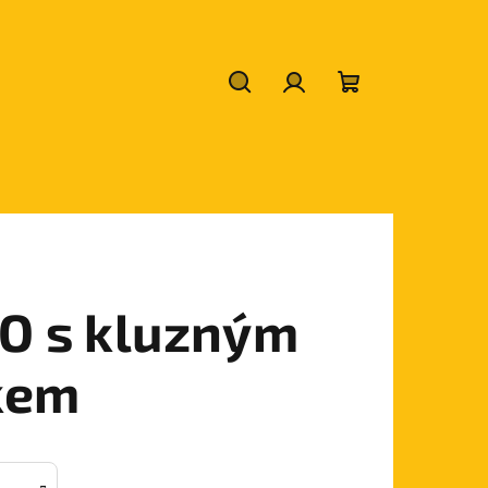
Hledat
Přihlášení
Nákupní
košík
O s kluzným
kem