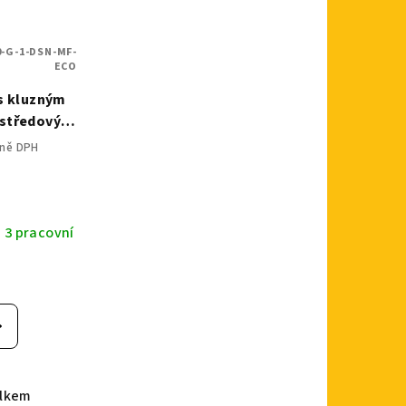
0-G-1-DSN-MF-
ECO
s kluzným
 středovým
u vidlicí a
tně DPH
č
 3 pracovní
elkem