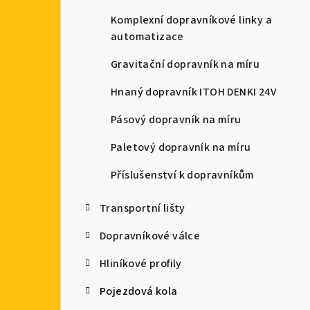
a
Komplexní dopravníkové linky a
automatizace
n
Gravitační dopravník na míru
n
Hnaný dopravník ITOH DENKI 24V
í
Pásový dopravník na míru
p
Paletový dopravník na míru
a
Příslušenství k dopravníkům
n
e
Transportní lišty
l
Dopravníkové válce
Hliníkové profily
Pojezdová kola