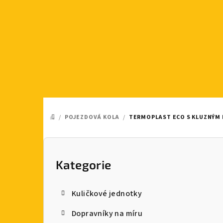
Přejít
na
obsah
/
POJEZDOVÁ KOLA
/
TERMOPLAST ECO S KLUZNÝM
DOMŮ
P
o
Kategorie
Přeskočit
kategorie
s
Kuličkové jednotky
t
Dopravníky na míru
r