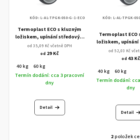
s
d
KÓD:
L-AL-TPGK-050-G-1-ECO
KÓD:
L-AL-TPGK-05
p
u
Termoplast ECO s kluzným
r
k
Termoplast ECO 
ložiskem, upínání středovým
ložiskem, upínání
o
šroubem, otočná vidlice
t
od 35,09 Kč včetně DPH
šroubem, s otočno
od 52,03 Kč vče
29 Kč
od
d
ů
brzdou
43 K
od
40 kg
60 kg
u
40 kg
60 kg
Termín dodání: cca 3 pracovní
k
Termín dodání: cca
dny
dny
t
ů
Detail
Detail
2
položek c