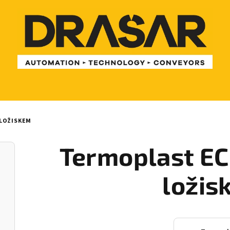
 LOŽISKEM
Termoplast EC
ložis