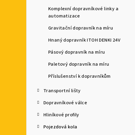
a
Komplexní dopravníkové linky a
automatizace
n
Gravitační dopravník na míru
n
Hnaný dopravník ITOH DENKI 24V
í
Pásový dopravník na míru
p
Paletový dopravník na míru
a
Příslušenství k dopravníkům
n
e
Transportní lišty
l
Dopravníkové válce
Hliníkové profily
Pojezdová kola