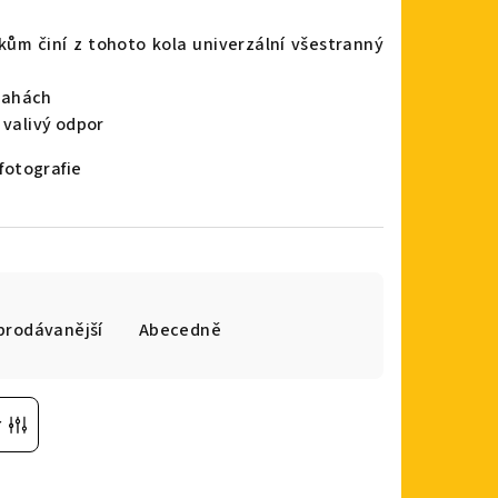
ukům činí z tohoto kola univerzální všestranný
lahách
 valivý odpor
 fotografie
prodávanější
Abecedně
r