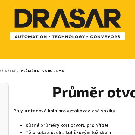
OŽISKEM
/
PRŮMĚR OTVORU 15 MM
Průměr otv
Polyuretanová kola pro vysokozdvižné vozíky
Různé průměry kol i otvoru pro hřídel
Tělo kola z oceli s kuličkovým ložiskem