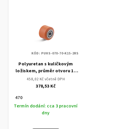
V
í
ý
p
p
r
i
o
s
d
KÓD:
PUHS-070-70-K15-2RS
p
u
Polyuretan s kuličkovým
r
k
ložiskem, průměr otvoru 15
o
mm
t
458,02 Kč včetně DPH
378,53 Kč
d
ů
470
u
Termín dodání: cca 3 pracovní
k
dny
t