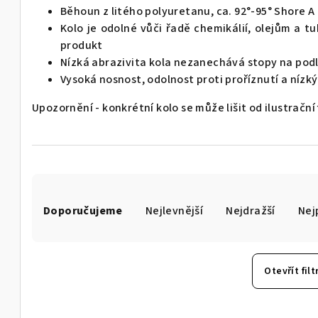
Běhoun z litého polyuretanu, ca. 92°-95° Shore A
Kolo je odolné vůči řadě chemikálií, olejům a t
produkt
Nízká abrazivita kola nezanechává stopy na pod
Vysoká nosnost, odolnost proti proříznutí a nízký
Upozornění - konkrétní kolo se může lišit od ilustrační
Ř
Doporučujeme
Nejlevnější
Nejdražší
Nej
a
z
e
Otevřít filt
n