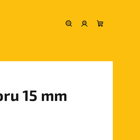
Hledat
Přihlášení
Nákupní
košík
oru 15 mm