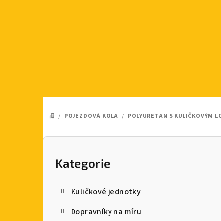
Přejít
na
obsah
/
POJEZDOVÁ KOLA
/
POLYURETAN S KULIČKOVÝM L
DOMŮ
P
o
Kategorie
Přeskočit
kategorie
s
Kuličkové jednotky
t
Dopravníky na míru
r