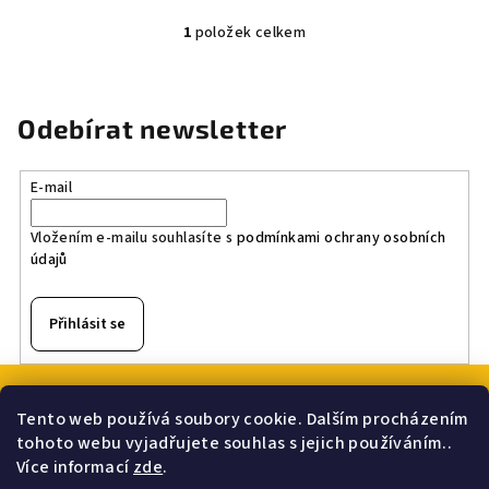
1
položek celkem
O
v
l
á
Odebírat newsletter
d
a
E-mail
c
í
Vložením e-mailu souhlasíte s
podmínkami ochrany osobních
p
údajů
r
v
k
Přihlásit se
y
v
Z
ý
á
p
Tento web používá soubory cookie. Dalším procházením
p
Nákupní košík
tohoto webu vyjadřujete souhlas s jejich používáním..
i
a
Více informací
zde
.
s