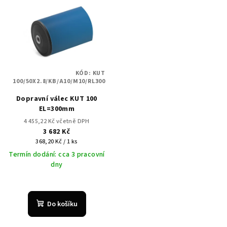
ý
d
p
u
i
k
s
t
p
ů
KÓD:
KUT
r
100/50X2.8/KB/A10/M10/RL300
o
Dopravní válec KUT 100
d
EL=300mm
u
4 455,22 Kč včetně DPH
3 682 Kč
k
Měrná
368,20 Kč / 1 ks
t
cena:
Termín dodání: cca 3 pracovní
ů
dny
Do košíku