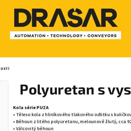
NOSTÍ
Polyuretan s vy
Kola série PUZA
• Těleso kola z hliníkového tlakového odlitku s kuličk
• Běhoun z litého polyuretanu, melounově žlutý, cca 9
• Válcovitý běhoun