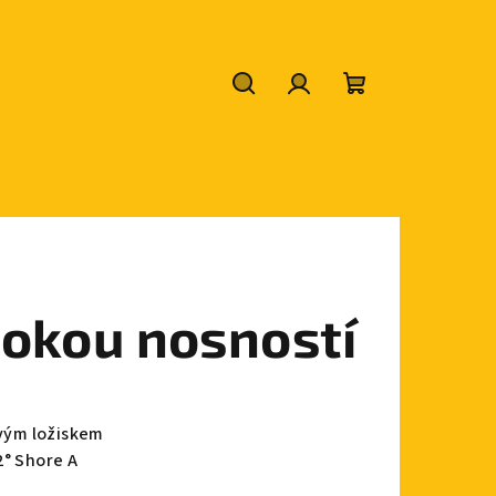
Hledat
Přihlášení
Nákupní
košík
sokou nosností
ovým ložiskem
2° Shore A