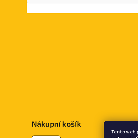
Z
á
Nákupní košík
p
Tento web 