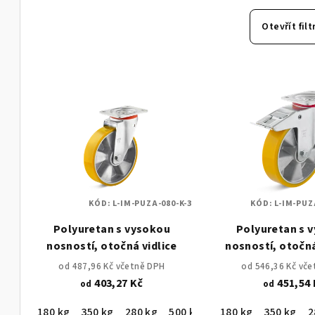
z
e
Otevřít filt
n
V
í
ý
p
p
r
i
o
s
d
KÓD:
L-IM-PUZA-080-K-3
KÓD:
L-IM-PUZ
p
u
Polyuretan s vysokou
Polyuretan s 
r
k
nosností, otočná vidlice
nosností, otočná
o
dvojitou br
t
od 487,96 Kč včetně DPH
od 546,36 Kč vč
403,27 Kč
451,54 
od
od
d
ů
180 kg
350 kg
280 kg
500 kg
180 kg
350 kg
2