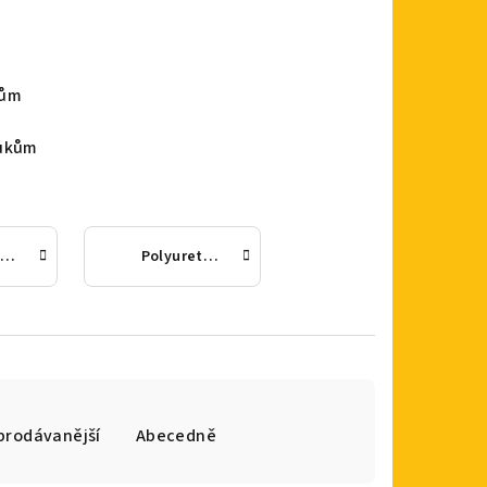
zům
tukům
olyuretan s vysokou nosností, otočná vidlice s dvojitou brzdou
Polyuretan s vysokou nosností, pevná vidlice
prodávanější
Abecedně