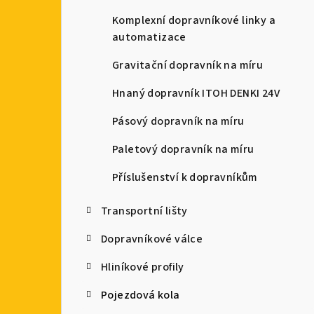
a
Komplexní dopravníkové linky a
automatizace
n
Gravitační dopravník na míru
n
Hnaný dopravník ITOH DENKI 24V
í
Pásový dopravník na míru
p
Paletový dopravník na míru
a
Příslušenství k dopravníkům
n
e
Transportní lišty
l
Dopravníkové válce
Hliníkové profily
Pojezdová kola