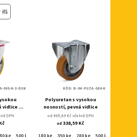
r
A-080-K-3-DSN
KÓD:
B-IM-PUZA-080-K
vysokou
Polyuretan s vysokou
 vidlice s
nosností, pevná vidlice
zdou
etně DPH
od 409,69 Kč včetně DPH
Kč
338,59 Kč
od
80 kg
500 kg
700 kg
180 kg
350 kg
280 kg
500 kg
800 kg