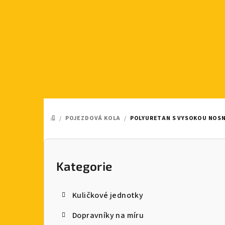
Přejít
na
obsah
/
POJEZDOVÁ KOLA
/
POLYURETAN S VYSOKOU NOS
DOMŮ
P
o
Kategorie
Přeskočit
kategorie
s
Kuličkové jednotky
t
Dopravníky na míru
r