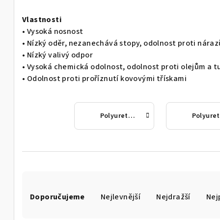
Vlastnosti
• Vysoká nosnost
• Nízký oděr, nezanechává stopy, odolnost proti nára
• Nízký valivý odpor
• Vysoká chemická odolnost, odolnost proti olejům a 
• Odolnost proti proříznutí kovovými třískami
Polyuretan s vysokou nosností, otočná vidlice
P
Ř
Doporučujeme
Nejlevnější
Nejdražší
Nej
a