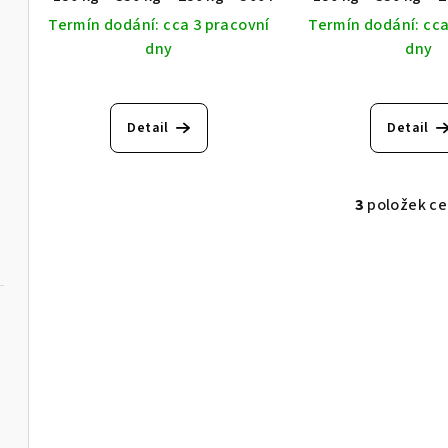
u
Termín dodání: cca 3 pracovní
Termín dodání: cca
k
dny
dny
t
ů
Detail
Detail
3
položek c
O
v
l
á
d
a
c
í
p