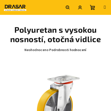
Přejít
na
obsah
Nákupní
Hledat
Přihlášení
Polyuretan s vysokou
košík
nosností, otočná vidlice
Průměrné
Neohodnoceno
Podrobnosti hodnocení
hodnocení
produktu
je
0,0
z
5
hvězdiček.