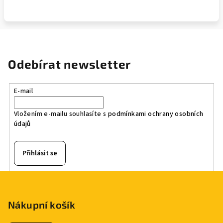
Odebírat newsletter
E-mail
Vložením e-mailu souhlasíte s
podmínkami ochrany osobních
údajů
Přihlásit se
Z
á
p
Nákupní košík
a