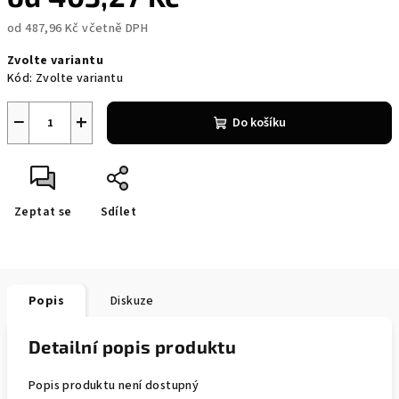
od
487,96 Kč
včetně DPH
Měrná
Zvolte variantu
cena:
Kód:
Zvolte variantu
−
+
Do košíku
Zeptat se
Sdílet
Popis
Diskuze
Detailní popis produktu
Popis produktu není dostupný