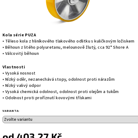
Kola série PUZA
• Těleso kola z hliníkového tlakového odlitku s kuličkovým ložiskem
• Běhoun z litého polyuretanu, melounově žlutý, cca 92° Shore A
• Válcovitý běhoun
Vlastnosti
• Vysoká nosnost
• Nízký oděr, nezanechává stopy, odolnost proti nárazům
• Nízký valivý odpor
• Vysoká chemická odolnost, odolnost proti olejům a tukům
• Odolnost proti proříznutí kovovými třískami
VARIANTA:
od
403,27 Kč