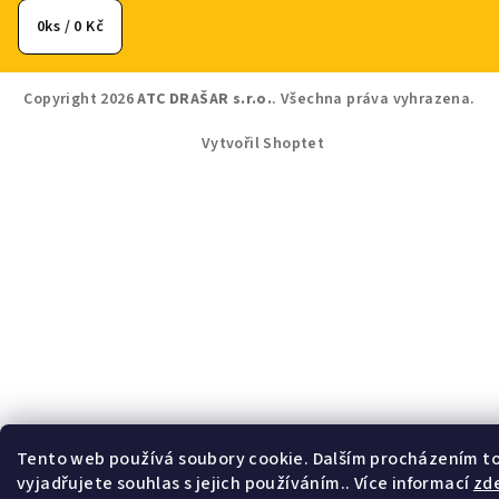
t
0
ks /
0 Kč
í
Copyright 2026
ATC DRAŠAR s.r.o.
. Všechna práva vyhrazena.
Vytvořil Shoptet
Tento web používá soubory cookie. Dalším procházením 
vyjadřujete souhlas s jejich používáním.. Více informací
zd