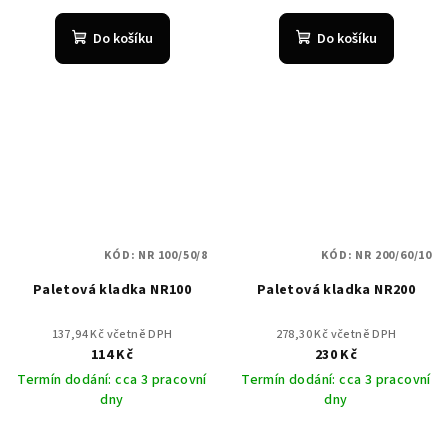
Do košíku
Do košíku
KÓD:
NR 100/50/8
KÓD:
NR 200/60/10
Paletová kladka NR100
Paletová kladka NR200
137,94 Kč včetně DPH
278,30 Kč včetně DPH
114 Kč
230 Kč
Termín dodání: cca 3 pracovní
Termín dodání: cca 3 pracovní
dny
dny