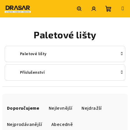
Přejít
na
obsah
Nákupní
Hledat
Přihlášení
Paletové lišty
košík
Paletové lišty
Příslušenství
Ř
a
Doporučujeme
Nejlevnější
Nejdražší
z
e
Nejprodávanější
Abecedně