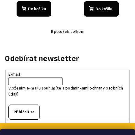
Do košíku
Do košíku
6
položek celkem
O
v
l
á
Odebírat newsletter
d
a
E-mail
c
í
Vložením e-mailu souhlasíte s
podmínkami ochrany osobních
p
údajů
r
v
k
Přihlásit se
y
v
Z
ý