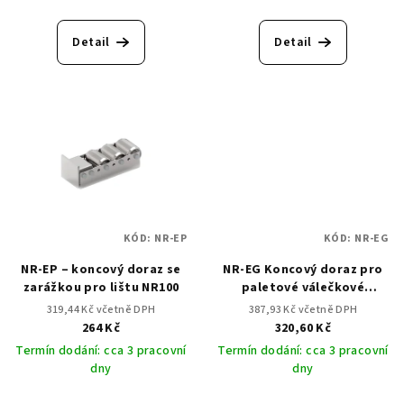
ů
Detail
Detail
KÓD:
NR-EP
KÓD:
NR-EG
NR-EP – koncový doraz se
NR-EG Koncový doraz pro
zarážkou pro lištu NR100
paletové válečkové
dopravníky pro lištu NR200
319,44 Kč včetně DPH
387,93 Kč včetně DPH
264 Kč
320,60 Kč
Termín dodání: cca 3 pracovní
Termín dodání: cca 3 pracovní
dny
dny