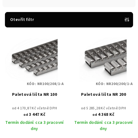
n
í
p
Otevřít filtr
r
V
o
ý
d
p
u
i
k
s
t
p
ů
KÓD:
NR100/208/1-A
KÓD:
NR200/200/1-A
r
Paletová lišta NR 100
Paletová lišta NR 200
o
d
od 4 170,87 Kč včetně DPH
od 5 285,28 Kč včetně DPH
u
3 447 Kč
4 368 Kč
od
od
k
Termín dodání: cca 3 pracovní
Termín dodání: cca 3 pracovní
dny
dny
t