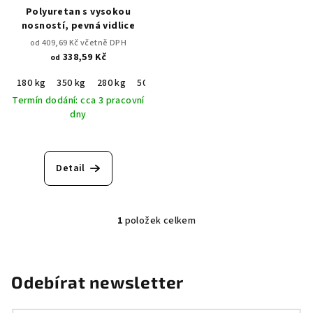
Polyuretan s vysokou
o
nosností, pevná vidlice
d
od 409,69 Kč včetně DPH
u
338,59 Kč
od
k
180 kg
350 kg
280 kg
500 kg
800 kg
t
Termín dodání: cca 3 pracovní
ů
dny
Detail
1
položek celkem
O
v
l
á
Odebírat newsletter
d
a