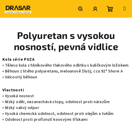
Přejít
na
obsah
Nákupní
Hledat
Přihlášení
Polyuretan s vysokou
košík
nosností, pevná vidlice
Kola série PUZA
• Těleso kola z hliníkového tlakového odlitku s kuličkovým ložiskem
• Běhoun z litého polyuretanu, melounově žlutý, cca 92° Shore A
• Válcovitý běhoun
Vlastnosti
• Vysoká nosnost
• Nízký oděr, nezanechává stopy, odolnost proti nárazům
• Nízký valivý odpor
• Vysoká chemická odolnost, odolnost proti olejům a tukům
• Odolnost proti proříznutí kovovými třískami