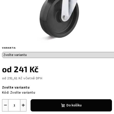
VARIANTA:
od
241 Kč
od
291,61 Kč
včetně DPH
Měrná
Zvolte variantu
cena:
Kód:
Zvolte variantu
−
+
Do košíku