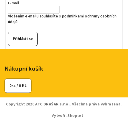
E-mail
Vložením e-mailu souhlasíte s
podmínkami ochrany osobních
údajů
Přihlásit se
Z
á
p
Nákupní košík
a
t
0
ks /
0 Kč
í
Copyright 2026
ATC DRAŠAR s.r.o.
. Všechna práva vyhrazena.
Vytvořil Shoptet