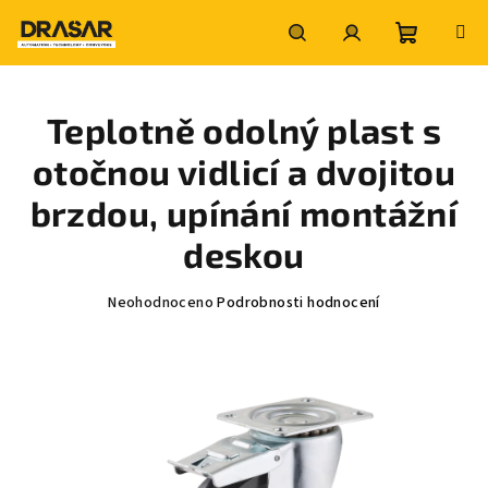
Přejít
na
obsah
Nákupní
Hledat
Přihlášení
Teplotně odolný plast s
košík
otočnou vidlicí a dvojitou
brzdou, upínání montážní
deskou
Průměrné
Neohodnoceno
Podrobnosti hodnocení
hodnocení
produktu
je
0,0
z
5
hvězdiček.