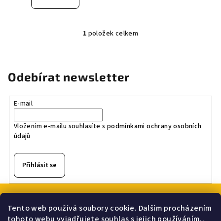
1
položek celkem
O
v
l
á
Odebírat newsletter
d
a
E-mail
c
í
Vložením e-mailu souhlasíte s
podmínkami ochrany osobních
p
údajů
r
v
k
Přihlásit se
y
v
Z
ý
á
p
Tento web používá soubory cookie. Dalším procházením
p
Nákupní košík
tohoto webu vyjadřujete souhlas s jejich používáním..
i