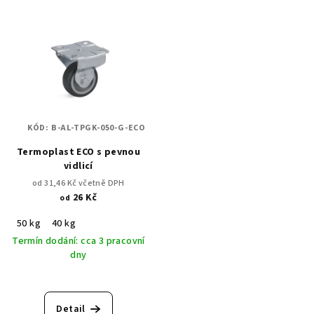
r
V
o
ý
d
p
u
i
k
s
t
p
ů
KÓD:
B-AL-TPGK-050-G-ECO
r
Termoplast ECO s pevnou
o
vidlicí
d
od 31,46 Kč včetně DPH
u
26 Kč
od
k
50 kg
40 kg
t
Termín dodání: cca 3 pracovní
ů
dny
Detail