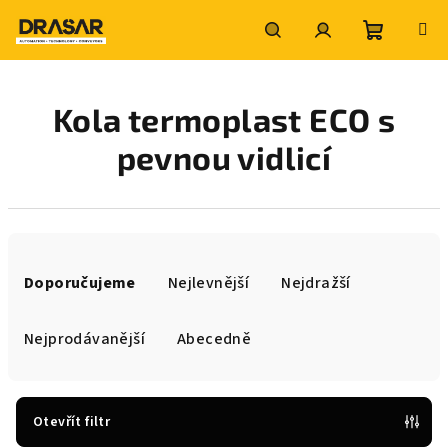
Přejít
na
obsah
Nákupní
Hledat
Přihlášení
Kola termoplast ECO s
košík
pevnou vidlicí
Ř
a
Doporučujeme
Nejlevnější
Nejdražší
z
e
Nejprodávanější
Abecedně
n
í
p
Otevřít filtr