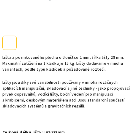
Lišta z pozinkovaného plechu o tloušťce 2 mm, šířka lišty 28 mm.
Maximální zatížení na 1 kladku je 15 kg. Lišty dodáváme v mnoha
variantách, podle typu kladiček a požadované rozteči.
Lišty jsou díky své variabilnosti používány v mnoha rozličných
aplikacích manipulační, skladovací a jiné techniky - jako propojovací
prvek dopravníků, vodící lišty, boční vedení pro manipulaci
s krabicemi, deskovým materiálem atd. Jsou standardní součástí
skladovacích systémů a gravitačních regálů.
Celková délka lišty:
L=2000 mm