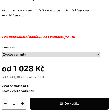
Pro jiné nestandardní délky nás prosím kontaktujte na
info@drasar.cz
Pro individuální nabídku nás kontaktujte ZDE.
VARIANTA:
od
1 028 Kč
od
1 243,88 Kč
včetně DPH
Měrná
Zvolte variantu
cena:
Kód:
Zvolte variantu
−
+
Do košíku