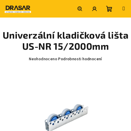
Přejít
na
obsah
Nákupní
Hledat
Přihlášení
Univerzální kladičková lišta
košík
US-NR 15/2000mm
Průměrné
Neohodnoceno
Podrobnosti hodnocení
hodnocení
produktu
je
0,0
z
5
hvězdiček.