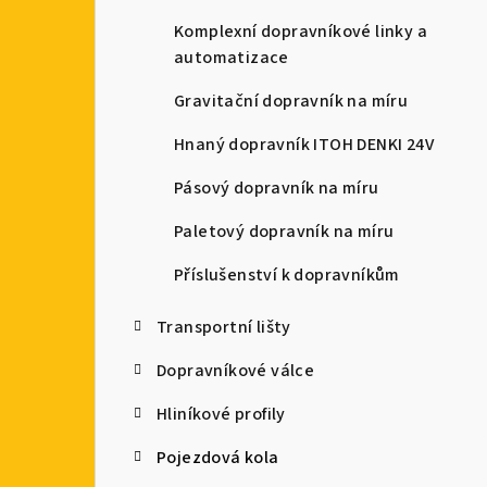
a
Komplexní dopravníkové linky a
automatizace
n
Gravitační dopravník na míru
n
Hnaný dopravník ITOH DENKI 24V
í
Pásový dopravník na míru
p
Paletový dopravník na míru
a
Příslušenství k dopravníkům
n
e
Transportní lišty
l
Dopravníkové válce
Hliníkové profily
Pojezdová kola