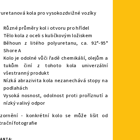
nocení
duktu
yuretanová kola pro vysokozdvižné vozíky
Různé průměry kol i otvoru pro hřídel
Tělo kola z oceli s kuličkovým ložiskem
Běhoun z litého polyuretanu, ca. 92°-95°
zdiček.
Shore A
Kolo je odolné vůči řadě chemikálií, olejům a
tukům činí z tohoto kola univerzální
všestranný produkt
Nízká abrazivita kola nezanechává stopy na
podlahách
Vysoká nosnost, odolnost proti proříznutí a
nízký valivý odpor
zornění - konkrétní kolo se může lišit od
trační fotografie
IANTA: