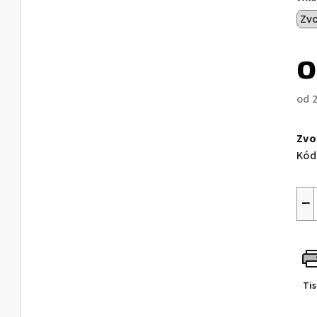
od
Měr
cen
Zvo
Kód
−
Ti