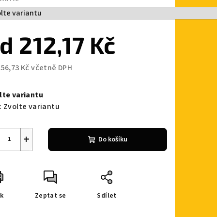
od
212,17 Kč
256,73 Kč
včetně DPH
ná
a:
lte variantu
:
Zvolte variantu
+
Do košíku
sk
Zeptat se
Sdílet