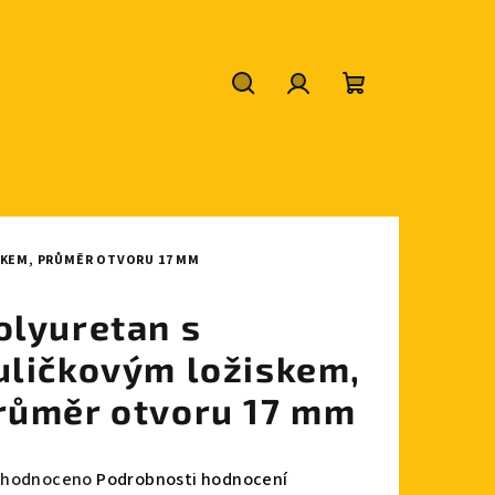
Hledat
Přihlášení
Nákupní
košík
SKEM, PRŮMĚR OTVORU 17 MM
olyuretan s
uličkovým ložiskem,
růměr otvoru 17 mm
měrné
hodnoceno
Podrobnosti hodnocení