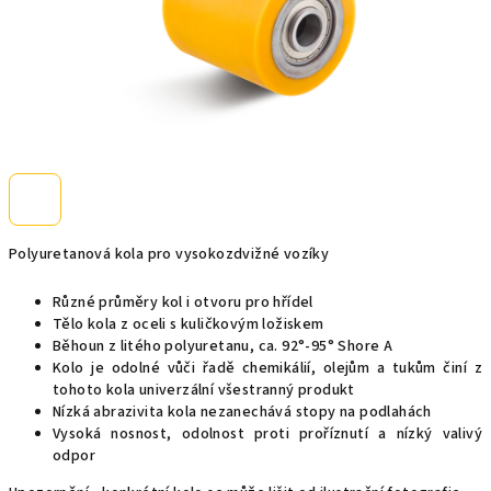
Polyuretanová kola pro vysokozdvižné vozíky
Různé průměry kol i otvoru pro hřídel
Tělo kola z oceli s kuličkovým ložiskem
Běhoun z litého polyuretanu, ca. 92°-95° Shore A
Kolo je odolné vůči řadě chemikálií, olejům a tukům činí z
tohoto kola univerzální všestranný produkt
Nízká abrazivita kola nezanechává stopy na podlahách
Vysoká nosnost, odolnost proti proříznutí a nízký valivý
odpor