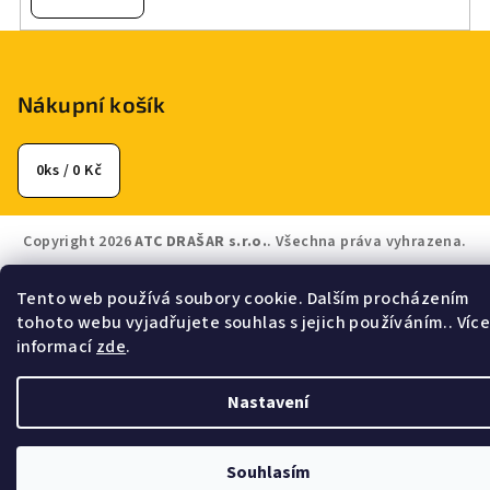
Z
á
p
Nákupní košík
a
t
0
ks /
0 Kč
í
Copyright 2026
ATC DRAŠAR s.r.o.
. Všechna práva vyhrazena.
Vytvořil Shoptet
Tento web používá soubory cookie. Dalším procházením
tohoto webu vyjadřujete souhlas s jejich používáním.. Víc
informací
zde
.
Nastavení
Souhlasím