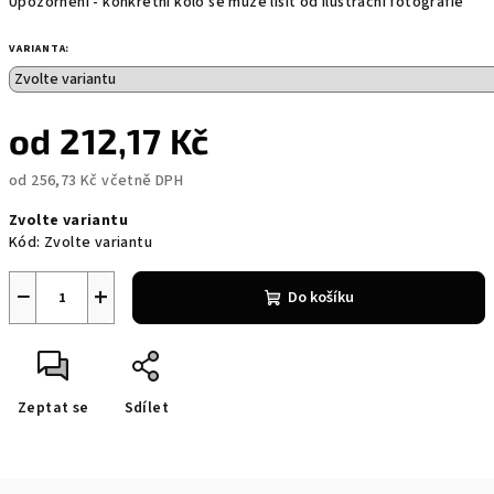
Upozornění - konkrétní kolo se může lišit od ilustrační fotografie
VARIANTA:
od
212,17 Kč
od
256,73 Kč
včetně DPH
Měrná
Zvolte variantu
cena:
Kód:
Zvolte variantu
−
+
Do košíku
Zeptat se
Sdílet