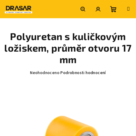
Přejít
na
obsah
Nákupní
Hledat
Přihlášení
Polyuretan s kuličkovým
košík
ložiskem, průměr otvoru 17
mm
Průměrné
Neohodnoceno
Podrobnosti hodnocení
hodnocení
produktu
je
0,0
z
5
hvězdiček.