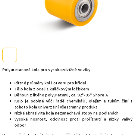
Polyuretanová kola pro vysokozdvižné vozíky
Různé průměry kol i otvoru pro hřídel
Tělo kola z oceli s kuličkovým ložiskem
Běhoun z litého polyuretanu, ca. 92°-95° Shore A
Kolo je odolné vůči řadě chemikálií, olejům a tukům činí z
tohoto kola univerzální všestranný produkt
Nízká abrazivita kola nezanechává stopy na podlahách
Vysoká nosnost, odolnost proti proříznutí a nízký valivý
odpor