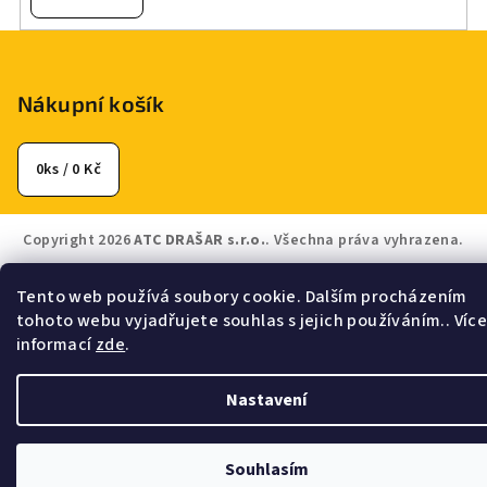
Z
á
p
Nákupní košík
a
t
0
ks /
0 Kč
í
Copyright 2026
ATC DRAŠAR s.r.o.
. Všechna práva vyhrazena.
Vytvořil Shoptet
Tento web používá soubory cookie. Dalším procházením
tohoto webu vyjadřujete souhlas s jejich používáním.. Víc
informací
zde
.
Nastavení
Souhlasím