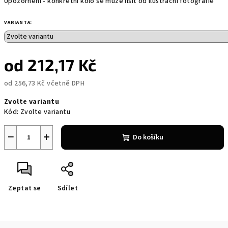
Upozornění - konkrétní kolo se může lišit od ilustrační fotografie
VARIANTA:
od
212,17 Kč
od
256,73 Kč
včetně DPH
Měrná
Zvolte variantu
cena:
Kód:
Zvolte variantu
−
+
Do košíku
Zeptat se
Sdílet