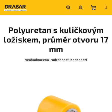
Přejít
na
obsah
Nákupní
Hledat
Přihlášení
Polyuretan s kuličkovým
košík
ložiskem, průměr otvoru 17
mm
Průměrné
Neohodnoceno
Podrobnosti hodnocení
hodnocení
produktu
je
0,0
z
5
hvězdiček.