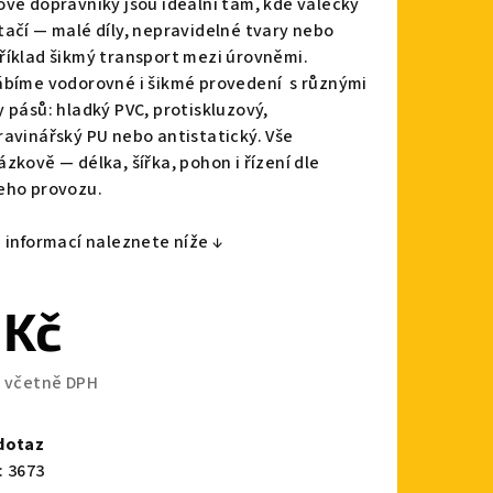
ové dopravníky jsou ideální tam, kde válečky
tačí — malé díly, nepravidelné tvary nebo
říklad šikmý transport mezi úrovněmi.
ábíme vodorovné i šikmé provedení s různými
y pásů: hladký PVC, protiskluzový,
zdiček.
ravinářský PU nebo antistatický. Vše
ázkově — délka, šířka, pohon i řízení dle
eho provozu.
e informací naleznete níže ↓
 Kč
č včetně DPH
ná
a:
dotaz
:
3673