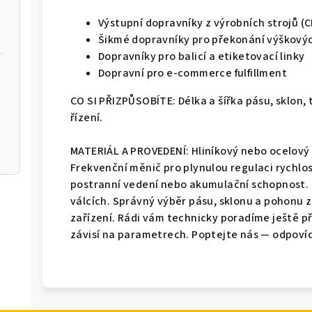
Výstupní dopravníky z výrobních strojů (CNC
Šikmé dopravníky pro překonání výškovýc
Dopravníky pro balicí a etiketovací linky
Dopravní pro e-commerce fulfillment
CO SI PŘIZPŮSOBÍTE: Délka a šířka pásu, sklon,
řízení.
MATERIÁL A PROVEDENÍ: Hliníkový nebo ocelový 
Frekvenční měnič pro plynulou regulaci rychlos
postranní vedení nebo akumulační schopnost.
válcích. Správný výběr pásu, sklonu a pohonu z
zařízení. Rádi vám technicky poradíme ještě 
závisí na parametrech. Poptejte nás — odpoví