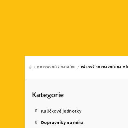
Přejít
na
obsah
/
DOPRAVNÍKY NA MÍRU
/
PÁSOVÝ DOPRAVNÍK NA MÍ
DOMŮ
P
o
Kategorie
Přeskočit
kategorie
s
Kuličkové jednotky
t
Dopravníky na míru
r