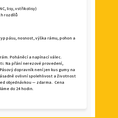
, lisy, vstřikolisy)
h rozdílů
 typ pásu, nosnost, výška rámu, pohon a
rám. Poháněcí a napínací válec.
ti. Na přání nerezové provedení,
Pásový dopravník není jen kus gumy na
ásadně ovlivní spolehlivost a životnost
před objednávkou — zdarma. Cena
dáme do 24 hodin.