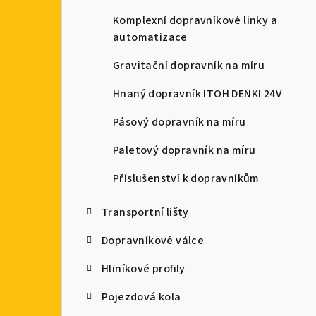
a
Komplexní dopravníkové linky a
automatizace
n
Gravitační dopravník na míru
n
Hnaný dopravník ITOH DENKI 24V
í
Pásový dopravník na míru
p
Paletový dopravník na míru
a
Příslušenství k dopravníkům
n
e
Transportní lišty
l
Dopravníkové válce
Hliníkové profily
Pojezdová kola