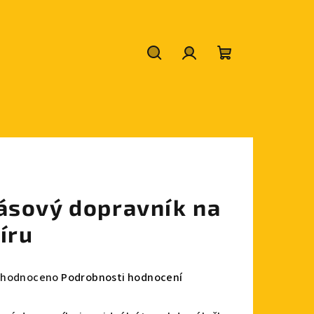
Hledat
Přihlášení
Nákupní
košík
ásový dopravník na
íru
měrné
hodnoceno
Podrobnosti hodnocení
nocení
duktu