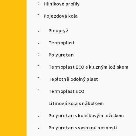
Hliníkové profily
Pojezdová kola
Plnopryž
Termoplast
Polyuretan
Termoplast ECO s kluzným ložiskem
Teplotně odolný plast
Termoplast ECO
Litinová kola s nákolkem
Polyuretan s kuličkovým ložiskem
Polyuretan s vysokou nosností