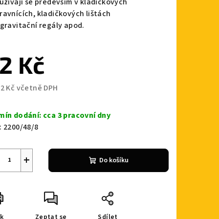
oužívají se především v kladičkových
ravnících, kladičkových lištách
 gravitační regály apod.
2 Kč
zdiček.
92 Kč včetně DPH
ná
a:
mín dodání: cca 3 pracovní dny
:
2200/48/8
+
Do košíku
sk
Zeptat se
Sdílet