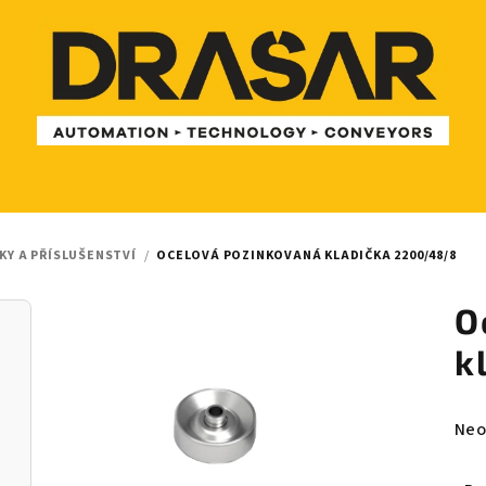
KY A PŘÍSLUŠENSTVÍ
/
OCELOVÁ POZINKOVANÁ KLADIČKA 2200/48/8
O
k
Prů
Neo
hod
pro