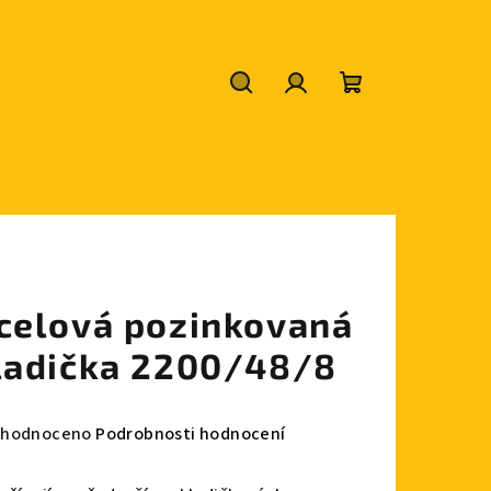
Hledat
Přihlášení
Nákupní
košík
celová pozinkovaná
ladička 2200/48/8
měrné
hodnoceno
Podrobnosti hodnocení
nocení
duktu