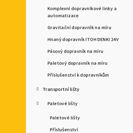
a
Komplexní dopravníkové linky a
automatizace
n
Gravitační dopravník na míru
n
Hnaný dopravník ITOH DENKI 24V
í
Pásový dopravník na míru
p
Paletový dopravník na míru
a
Příslušenství k dopravníkům
n
e
Transportní lišty
l
Paletové lišty
Paletové lišty
Příslušenství