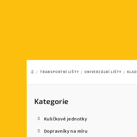
Přejít
na
obsah
/
TRANSPORTNÍ LIŠTY
/
UNIVERZÁLNÍ LIŠTY
/
KLAD
DOMŮ
P
o
Kategorie
Přeskočit
kategorie
s
Kuličkové jednotky
t
Dopravníky na míru
r