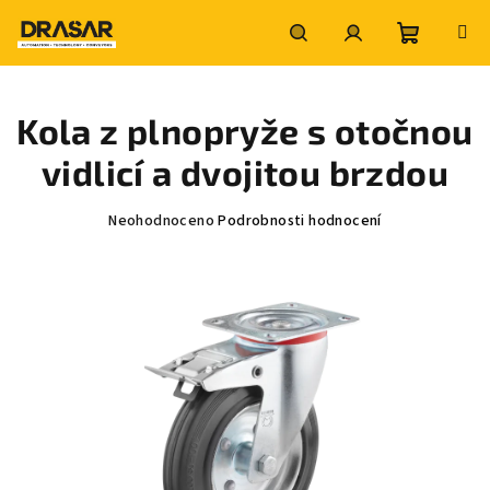
Přejít
na
obsah
Nákupní
Hledat
Přihlášení
Kola z plnopryže s otočnou
košík
vidlicí a dvojitou brzdou
Průměrné
Neohodnoceno
Podrobnosti hodnocení
hodnocení
produktu
je
0,0
z
5
hvězdiček.