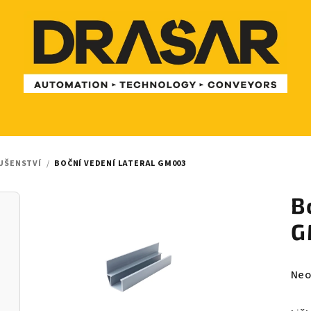
UŠENSTVÍ
/
BOČNÍ VEDENÍ LATERAL GM003
B
G
Prů
Neo
hod
pro