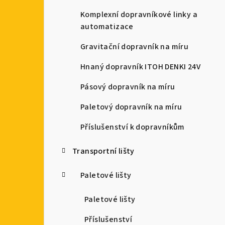
a
Komplexní dopravníkové linky a
automatizace
n
Gravitační dopravník na míru
n
Hnaný dopravník ITOH DENKI 24V
í
Pásový dopravník na míru
p
Paletový dopravník na míru
a
Příslušenství k dopravníkům
n
e
Transportní lišty
l
Paletové lišty
Paletové lišty
Příslušenství