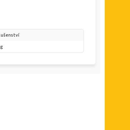
lušenství
kg