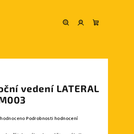
Hledat
Přihlášení
Nákupní
košík
oční vedení LATERAL
M003
měrné
hodnoceno
Podrobnosti hodnocení
nocení
duktu