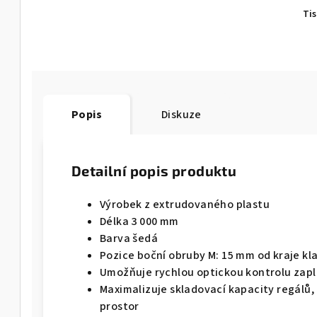
Ti
Popis
Diskuze
Detailní popis produktu
Výrobek z extrudovaného plastu
Délka 3 000 mm
Barva šedá
Pozice boční obruby M: 15 mm od kraje kl
Umožňuje rychlou optickou kontrolu zapln
Maximalizuje skladovací kapacity regálů,
prostor