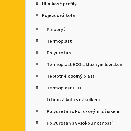
Hliníkové profily
Pojezdová kola
Plnopryž
Termoplast
Polyuretan
Termoplast ECO s kluzným ložiskem
Teplotně odolný plast
Termoplast ECO
Litinová kola s nákolkem
Polyuretan s kuličkovým ložiskem
Polyuretan s vysokou nosností