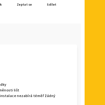
sk
Zeptat se
Sdílet
adky
ěnosti lišt
 instalace nezabírá téměř žádný