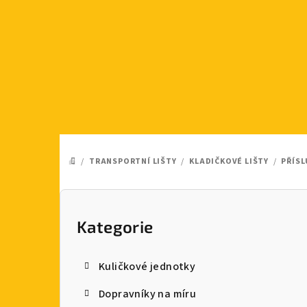
Přejít
na
obsah
/
TRANSPORTNÍ LIŠTY
/
KLADIČKOVÉ LIŠTY
/
PŘÍSL
DOMŮ
P
o
Kategorie
Přeskočit
kategorie
s
Kuličkové jednotky
t
Dopravníky na míru
r