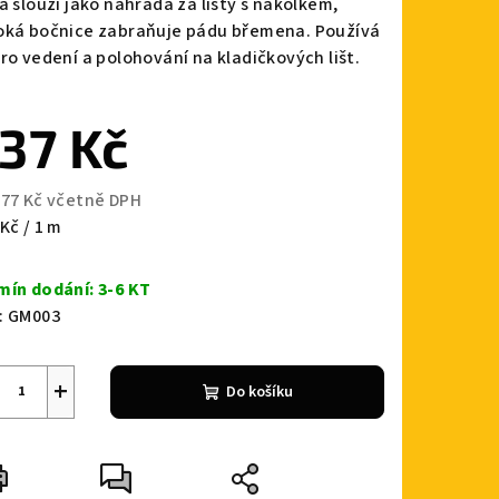
a slouží jako náhrada za lišty s nákolkem,
oká bočnice zabraňuje pádu břemena. Používá
pro vedení a polohování na kladičkových lišt.
37 Kč
zdiček.
,77 Kč včetně DPH
ná
Kč / 1 m
a:
mín dodání: 3-6 KT
:
GM003
+
Do košíku