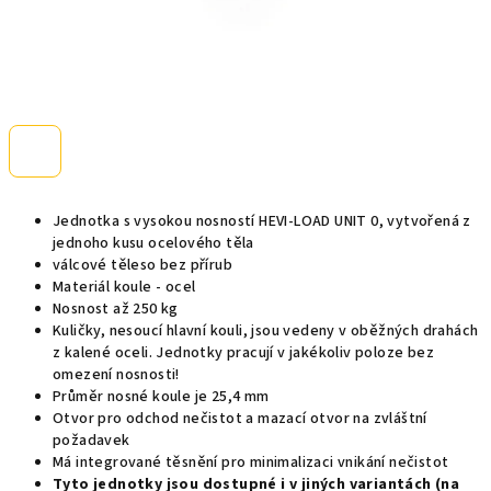
Jednotka s vysokou nosností HEVI-LOAD UNIT 0, vytvořená z
jednoho kusu ocelového těla
válcové těleso bez přírub
Materiál koule - ocel
Nosnost až 250 kg
Kuličky, nesoucí hlavní kouli, jsou vedeny v oběžných drahách
z kalené oceli. Jednotky pracují v jakékoliv poloze bez
omezení nosnosti!
Průměr nosné koule je 25,4 mm
Otvor pro odchod nečistot a mazací otvor na zvláštní
požadavek
Má integrované těsnění pro minimalizaci vnikání nečistot
Tyto jednotky jsou dostupné i v jiných variantách (na