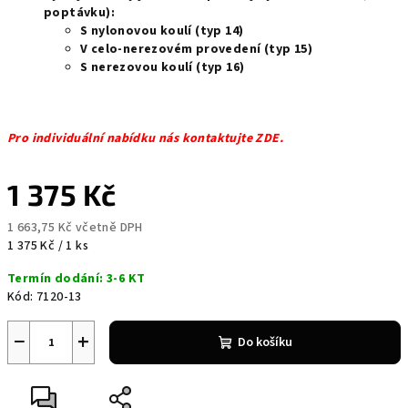
poptávku):
S nylonovou koulí (typ 14)
V celo-nerezovém provedení (typ 15)
S nerezovou koulí (typ 16)
Pro individuální nabídku nás kontaktujte ZDE.
1 375 Kč
1 663,75 Kč včetně DPH
Měrná
1 375 Kč / 1 ks
cena:
Termín dodání: 3-6 KT
Kód:
7120-13
−
+
Do košíku