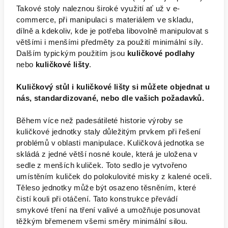
Takové stoly naleznou široké využití ať už v e-
commerce, při manipulaci s materiálem ve skladu,
dílně a kdekoliv, kde je potřeba libovolně manipulovat s
většími i menšími předměty za použití minimální síly.
Dalším typickým použitím jsou
kuličkové podlahy
nebo
kuličkové lišty
.
Kuličkový stůl i kuličkové lišty si můžete objednat u
nás, standardizované, nebo dle vašich požadavků.
Během více než padesátileté historie výroby se
kuličkové jednotky staly důležitým prvkem při řešení
problémů v oblasti manipulace. Kuličková jednotka se
skládá z jedné větší nosné koule, která je uložena v
sedle z menších kuliček. Toto sedlo je vytvořeno
umístěním kuliček do polokulovité misky z kalené oceli.
Těleso jednotky může být osazeno těsněním, které
čistí kouli při otáčení. Tato konstrukce převádí
smykové tření na tření valivé a umožňuje posunovat
těžkým břemenem všemi směry minimální silou.