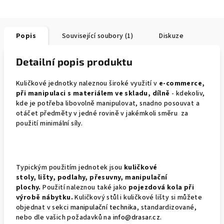
Popis
Související soubory (1)
Diskuze
Detailní popis produktu
Kuličkové jednotky naleznou široké využití v
e-commerce,
při manipulaci s materiálem ve skladu, dílně
- kdekoliv,
kde je potřeba libovolně manipulovat, snadno posouvat a
otáčet předměty v jedné rovině v jakémkoli směru za
použití minimální síly.
Typickým použitím jednotek jsou
k
uličkové
stoly,
lišty,
podlahy, p
řesuvny, m
anipulační
plochy.
Použití naleznou také jako
p
ojezdová kola při
výrobě nábytku.
Kuličkový stůl i kuličkové lišty si můžete
objednat v sekci
manipulační technika
, standardizované,
nebo dle vašich požadavků na
info@drasar.cz
.