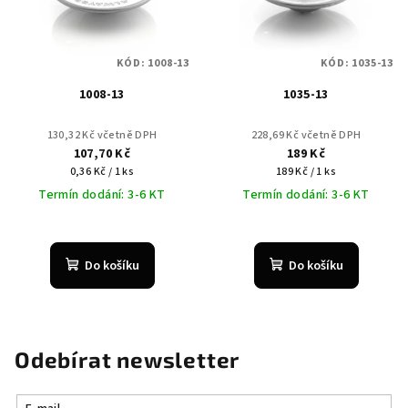
KÓD:
1008-13
KÓD:
1035-13
1008-13
1035-13
130,32 Kč včetně DPH
228,69 Kč včetně DPH
107,70 Kč
189 Kč
Měrná
Měrná
0,36 Kč / 1 ks
189 Kč / 1 ks
cena:
cena:
Termín dodání: 3-6 KT
Termín dodání: 3-6 KT
Do košíku
Do košíku
Odebírat newsletter