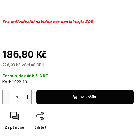
Pro individuální nabídku nás kontaktujte ZDE.
186,80 Kč
226,03 Kč včetně DPH
Měrná
Termín dodání: 3-6 KT
cena:
Kód:
1022-13
−
+
Do košíku
Zeptat se
Sdílet